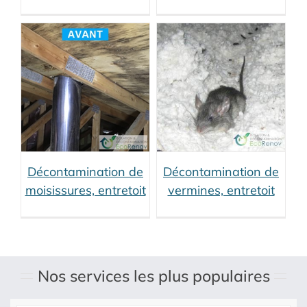
connexes)
Rénovation
toitures (services
connexes)
Décontamination
de vermines,
entretoit
Décontamination
entretoit (services
s
connexes)
de
Décontamination
vermines
Isolation de
de
grenier (services
connexes)
Décontamination de
Décontamination de
es
moisissures, entretoit
vermines, entretoit
e
Nos services les plus populaires