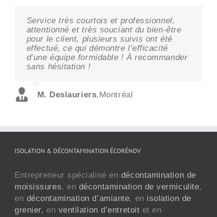
Service très courtois et professionnel,
L’excellent travail et le service client
Excellent service. Explication claire et
attentionné et très souciant du bien-être
étaient exceptionnels avec les travaux qui
précise. Très bonne communication et le
pour le client, plusieurs suivis ont été
ont été effectués dans mon grenier. Un
plus important le travail a été exécuté à la
effectué, ce qui démontre l’efficacité
suivi a été fait à la fin afin de confirmer si
date convenue et il n’y a plus aucune
d’une équipe formidable ! À recommander
le travail a été fait à ma satisfaction.
trace de moisissure. Merci!
sans hésitation !
Mme. Steele
M. Mat
,
Longueuil
,
Beaconsfield
M. Deslauriers
,
Montréal
ISOLATION & DÉCONTAMINATION ÉCORÉNOV
Entrepreneur spécialisé en
décontamination de
moisissures
, en
décontamination de vermiculite
,
en
décontamination d’amiante
, en
isolation de
grenier,
en
ventilation d’entretoit
et en