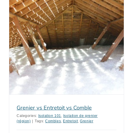
Grenier vs Entretoit vs Comble
Categories:
Isolation 101
,
Isolation de grenier
(région)
|
Tags:
Combles
,
Entretoit
,
Grenier