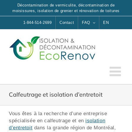
Skip
Décontamination de vermiculite, décontamination de
to
moisissures, isolation de grenier et rénovation de toitures
content
1-844-514-2699
Contact
FAQ
EN
Calfeutrage et isolation d’entretoit
Vous êtes à la recherche d’une entreprise
spécialisée en calfeutrage et en
isolation
d’entretoit
dans la grande région de Montréal,