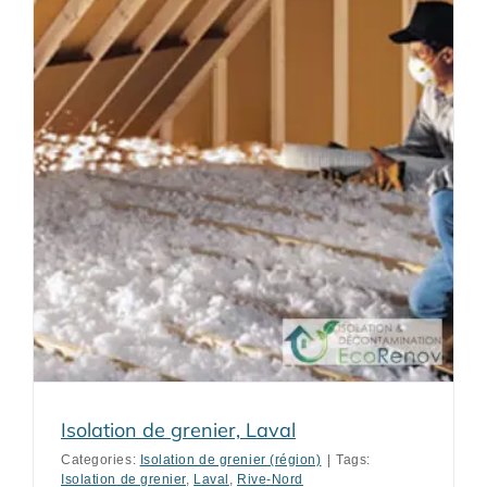
Isolation de grenier, Laval
Categories:
Isolation de grenier (région)
|
Tags:
Isolation de grenier
,
Laval
,
Rive-Nord