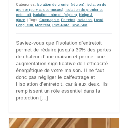
Categories:
Isolation de grenier (région)
,
Isolation de
grenier (services connexes)
,
Isolation de grenier et
entre toit
,
Isolation entretoit (région)
,
Neige &
glace
|
Tags:
Compagnie
,
Entretoit
,
Isolation
,
Laval
,
Longueuil
,
Montréal
,
Rive-Nord
,
Rive-Sud
Saviez-vous que l’isolation d’entretoit
permet de réduire jusqu’à 30% des pertes
de chaleur d’une maison et permet une
augmentation significative de l’efficacité
énergétique de votre maison. Il ne faut
donc pas négliger le calfeutrage et
l’isolation d’entretoit, car à eux deux, ils
remplissent un rôle essentiel dans la
protection [...]