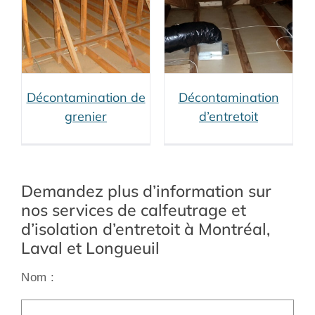
connexes)
Décontamination
moisissures
Décontamination
vermiculite (services
n
connexes)
Isolation de
grenier (services
connexes)
Isolation de
Décontamination de
Décontamination
toiture (services
grenier
d’entretoit
connexes)
Rénovation
toitures (services
connexes)
Demandez plus d’information sur
nos services de calfeutrage et
d’isolation d’entretoit à Montréal,
Laval et Longueuil
Nom :
Alt