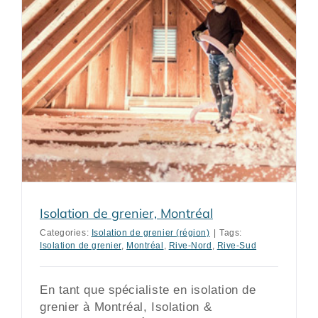
Isolation de grenier, Montréal
Categories:
Isolation de grenier (région)
|
Tags:
Isolation de grenier
,
Montréal
,
Rive-Nord
,
Rive-Sud
En tant que spécialiste en isolation de
grenier à Montréal, Isolation &