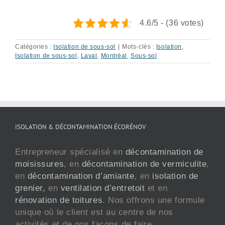
4.6/5 - (36 votes)
Catégories :
Isolation de sous-sol
|
Mots-clés :
Isolation
,
Isolation de sous-sol
,
Laval
,
Montréal
,
Sous-sol
ISOLATION & DÉCONTAMINATION ÉCORÉNOV
Entrepreneur spécialisé en
décontamination de
moisissures
, en
décontamination de vermiculite
,
en
décontamination d’amiante
, en
isolation de
grenier,
en
ventilation d’entretoit
et en
rénovation de toitures
. Nos offrons une formule
unique où le client est au centre de nos
activités et de nos façons de faire.