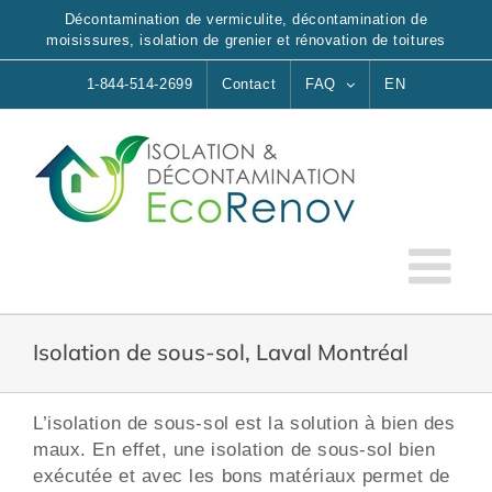
Skip
Décontamination de vermiculite, décontamination de
to
moisissures, isolation de grenier et rénovation de toitures
content
1-844-514-2699
Contact
FAQ
EN
Isolation de sous-sol, Laval Montréal
L’isolation de sous-sol est la solution à bien des
maux. En effet, une isolation de sous-sol bien
exécutée et avec les bons matériaux permet de