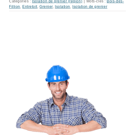
Catégories :
Isolation de grenier (région)
|
Mots-clés :
Bois-des-
Fillion
,
Entretoit
,
Grenier
,
Isolation
,
Isolation de grenier