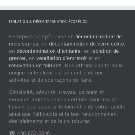
ISOLATION & DÉCONTAMINATION ÉCORÉNOV
Entrepreneur spécialisé en
décontamination de
moisissures
, en
décontamination de vermiculite
,
en
décontamination d’amiante
, en
isolation de
grenier,
en
ventilation d’entretoit
et en
rénovation de toitures
. Nos offrons une formule
unique où le client est au centre de nos
activités et de nos façons de faire.
Simplicité, sécurité, travaux garantis et
services professionnels certifiés sont mis de
l’avant pour assurer le bien-être de votre famille
ainsi que l’efficacité et le bon fonctionnement
des bâtiments et de leurs toitures.
☎ 438-800-2046