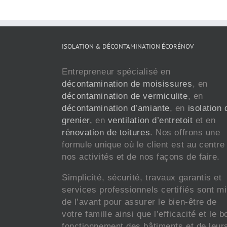
ISOLATION & DÉCONTAMINATION ÉCORÉNOV
Entrepreneur spécialisé en
décontamination de moisissures
, en
décontamination de vermiculite
, en
décontamination d’amiante
, en
isolation 
grenier,
en
ventilation d’entretoit
et en
rénovation de toitures
. Nos offrons une
formule unique où le client est au centre
nos activités et de nos façons de faire.
Simplicité, sécurité, travaux garantis et
services professionnels certifiés sont m
de l’avant pour assurer le bien-être de
votre famille ainsi que l’efficacité et le b
fonctionnement des bâtiments et de leur