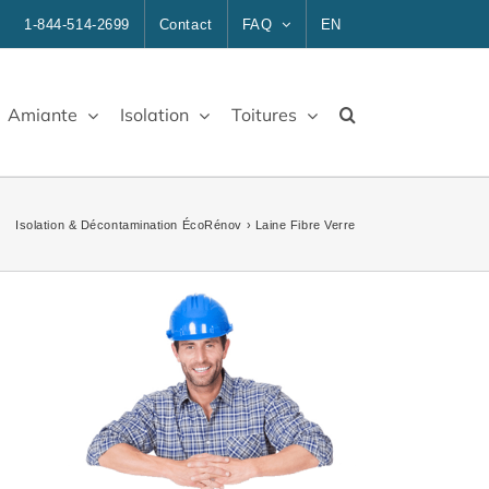
1-844-514-2699
Contact
FAQ
EN
Amiante
Isolation
Toitures
Isolation & Décontamination ÉcoRénov
›
Laine Fibre Verre