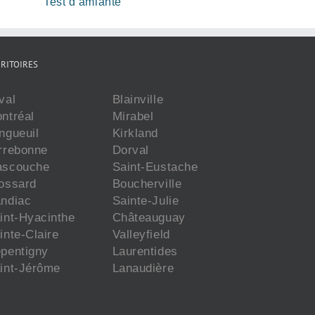
Test d’amiante
RITOIRES
val
Blainville
ntréal
Mirabel
ngueuil
Kirkland
rrebonne
Dorval
scouche
Saint-Eustache
ossard
Boucherville
ndiac
Sainte-Julie
int-Hyacinthe
Châteauguay
inte-Claire
Valleyfield
pentigny
Laurentides
int-Jérôme
Lanaudière