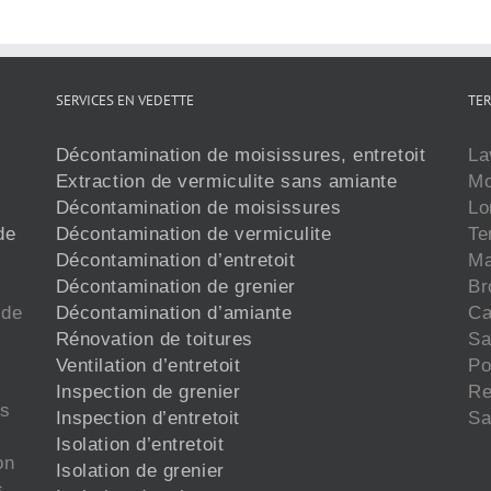
SERVICES EN VEDETTE
TER
Décontamination de moisissures, entretoit
La
Extraction de vermiculite sans amiante
Mo
Décontamination de moisissures
Lo
de
Décontamination de vermiculite
Te
Décontamination d’entretoit
Ma
Décontamination de grenier
Br
 de
Décontamination d’amiante
Ca
Rénovation de toitures
Sa
Ventilation d’entretoit
Po
Inspection de grenier
Re
is
Inspection d’entretoit
Sa
Isolation d’entretoit
on
Isolation de grenier
s