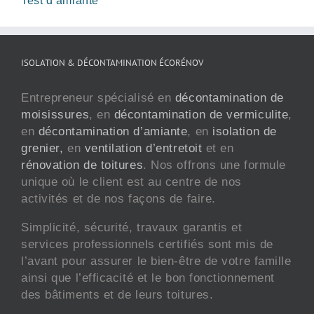
Test d’amiante
ISOLATION & DÉCONTAMINATION ÉCORÉNOV
Entrepreneur spécialisé en
décontamination de
moisissures
, en
décontamination de vermiculite
,
en
décontamination d’amiante
, en
isolation de
grenier,
en
ventilation d’entretoit
et en
rénovation de toitures
. Nos offrons une formule
unique où le client est au centre de nos
activités et de nos façons de faire.
Simplicité, sécurité, travaux garantis et
services professionnels certifiés sont mis de
l’avant pour assurer le bien-être de votre famille
ainsi que l’efficacité et le bon fonctionnement
des bâtiments et de leurs toitures.