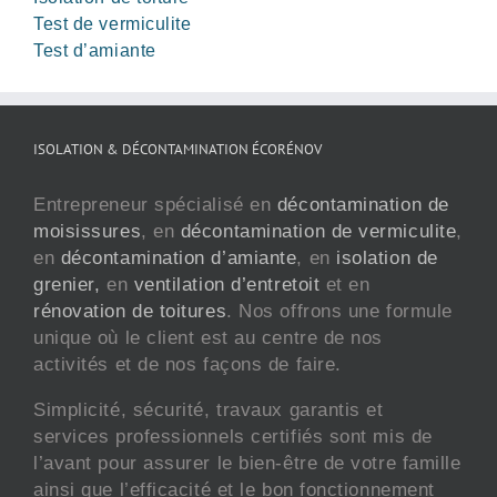
Test de vermiculite
Test d’amiante
ISOLATION & DÉCONTAMINATION ÉCORÉNOV
Entrepreneur spécialisé en
décontamination de
moisissures
, en
décontamination de vermiculite
,
en
décontamination d’amiante
, en
isolation de
grenier,
en
ventilation d’entretoit
et en
rénovation de toitures
. Nos offrons une formule
unique où le client est au centre de nos
activités et de nos façons de faire.
Simplicité, sécurité, travaux garantis et
services professionnels certifiés sont mis de
l’avant pour assurer le bien-être de votre famille
ainsi que l’efficacité et le bon fonctionnement