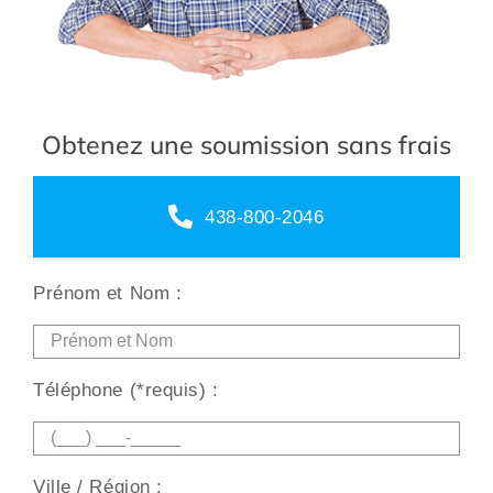
Obtenez une soumission sans frais
438-800-2046
Prénom et Nom :
Téléphone (*requis) :
Ville / Région :