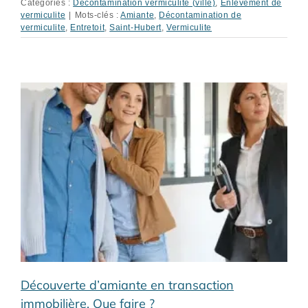
Catégories :
Décontamination vermiculite (ville)
,
Enlèvement de
vermiculite
|
Mots-clés :
Amiante
,
Décontamination de
vermiculite
,
Entretoit
,
Saint-Hubert
,
Vermiculite
Découverte d’amiante en transaction
immobilière. Que faire ?