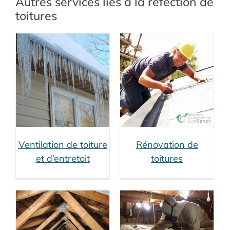
Autres services liés à la réfection de
toitures
Rénovation de
toitures
Rénovation Toiture
Rénovation toitures
(services connexes)
Ventilation de toiture
Rénovation de
Décontamination
et d’entretoit
toitures
de vermiculite
Décontamination
Décontamination
d'amiante (services
connexes)
Décontamination
entretoit (services