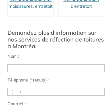
toiture (services
es
moisissures, entretoit
d’entretoit
connexes)
Rénovation
ce
toitures (services
connexes)
Demandez plus d’information sur
nos services de réfection de toitures
à Montréal
Nom :
Alt
Téléphone (*requis) :
Courriel :