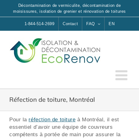
Skip
Décontamination de vermiculite, décontamination de
to
moisissures, isolation de grenier et rénovation de toitures
content
1-844-514-2699
Contact
FAQ
EN
Réfection de toiture, Montréal
Pour la
réfection de toiture
à Montréal, il est
essentiel d’avoir une équipe de couvreurs
compétents à portée de main pour assurer la