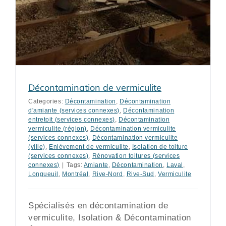
Décontamination de vermiculite
Categories:
Décontamination
,
Décontamination
d'amiante (services connexes)
,
Décontamination
entretoit (services connexes)
,
Décontamination
vermiculite (région)
,
Décontamination vermiculite
(services connexes)
,
Décontamination vermiculite
(ville)
,
Enlèvement de vermiculite
,
Isolation de toiture
(services connexes)
,
Rénovation toitures (services
connexes)
|
Tags:
Amiante
,
Décontamination
,
Laval
,
Longueuil
,
Montréal
,
Rive-Nord
,
Rive-Sud
,
Vermiculite
Spécialisés en décontamination de
vermiculite, Isolation & Décontamination