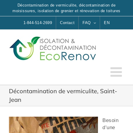
Skip
Décontamination de vermiculite, décontamination de
to
moisissures, isolation de grenier et rénovation de toitures
content
1-844-514-2699
Contact
FAQ
EN
Décontamination de vermiculite, Saint-
Jean
Besoin
d’une