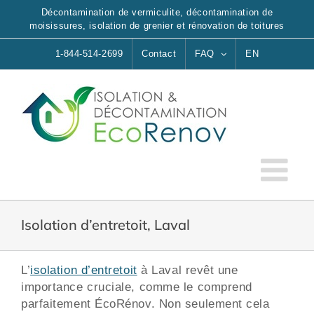
Skip
Décontamination de vermiculite, décontamination de
to
moisissures, isolation de grenier et rénovation de toitures
content
1-844-514-2699
Contact
FAQ
EN
Isolation d’entretoit, Laval
L’
isolation d’entretoit
à Laval revêt une
importance cruciale, comme le comprend
parfaitement ÉcoRénov. Non seulement cela