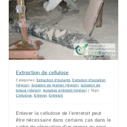
Extraction de cellulose
Categories:
Extraction d'isolants
,
Extration d'isolation
(région)
,
Isolation de grenier (région)
,
Isolation de
toiture (région)
,
Isolation entretoit (région)
|
Tags:
Cellulose
,
Enlever
,
Entretoit
Enlever la cellulose de l’entretoit peut
être nécessaire dans certains cas dans le
cadre de rénovation d'un grener ou pour