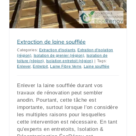
Extraction de laine soufflée
Categories:
Extraction d'isolants
,
Extration d'isolation
(région)
,
Isolation de grenier (région)
,
Isolation de
toiture (région)
,
Isolation entretoit (région)
|
Tags:
Enlever
,
Entretoit
,
Laine Fibre Verre
,
Laine soufflée
Enlever la laine soufflée durant vos
travaux de rénovation peut sembler
anodin. Pourtant, cette tâche est
importante, surtout lorsque l'on considère
les multiples raisons pour lesquelles
cette intervention est nécessaire. En tant
qu'experts en entretoits, Isolation &