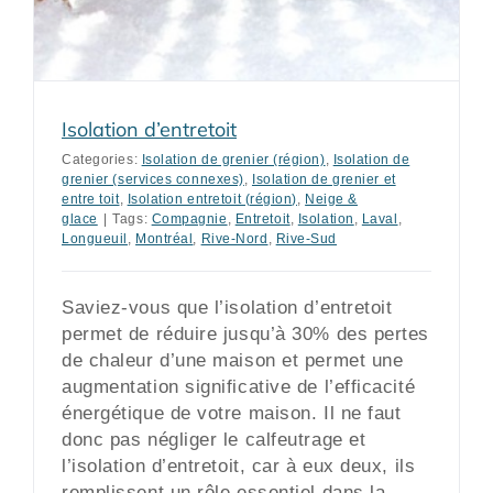
Isolation d’entretoit
Categories:
Isolation de grenier (région)
,
Isolation de
grenier (services connexes)
,
Isolation de grenier et
entre toit
,
Isolation entretoit (région)
,
Neige &
glace
|
Tags:
Compagnie
,
Entretoit
,
Isolation
,
Laval
,
Longueuil
,
Montréal
,
Rive-Nord
,
Rive-Sud
Saviez-vous que l’isolation d’entretoit
permet de réduire jusqu’à 30% des pertes
de chaleur d’une maison et permet une
augmentation significative de l’efficacité
énergétique de votre maison. Il ne faut
donc pas négliger le calfeutrage et
l’isolation d’entretoit, car à eux deux, ils
remplissent un rôle essentiel dans la