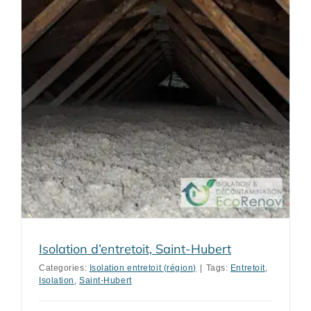
Isolation d’entretoit, Saint-Hubert
Categories:
Isolation entretoit (région)
|
Tags:
Entretoit
,
Isolation
,
Saint-Hubert